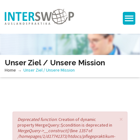
Unser Ziel / Unsere Mission
Home
Unser Ziel / Unsere Mission
×
Error message
Deprecated function
: Creation of dynamic
property MergeQuery::$condition is deprecated in
MergeQuery->__construct()
(line
1357
of
/homepages/1/d17741373/htdocs/pflegepraktikum-