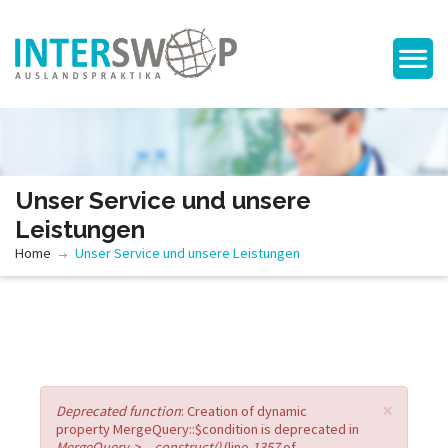
Unser Service und unsere
Leistungen
Home
Unser Service und unsere Leistungen
×
Error message
Deprecated function
: Creation of dynamic
property MergeQuery::$condition is deprecated in
MergeQuery->__construct()
(line
1357
of